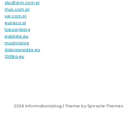
studfarm.com.pl
mus.com.pl
vei.com.pl
euneco.pl
topowyblog
publista.eu
modnyblog
dobrawiedza.eu
100tka.eu
2026
Informationsblog
| Theme by
Spiracle Themes