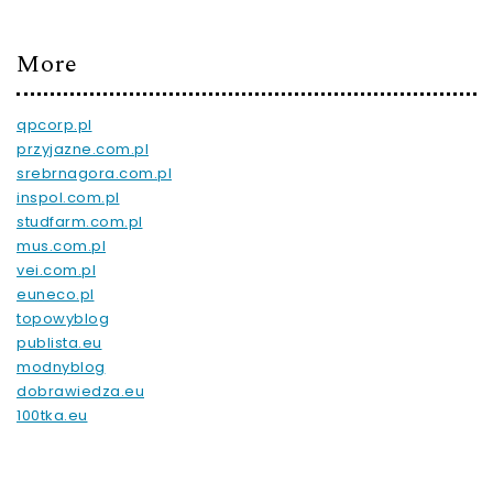
More
qpcorp.pl
przyjazne.com.pl
srebrnagora.com.pl
inspol.com.pl
studfarm.com.pl
mus.com.pl
vei.com.pl
euneco.pl
topowyblog
publista.eu
modnyblog
dobrawiedza.eu
100tka.eu