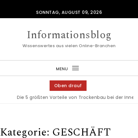
Skip to content
SONNTAG, AUGUST 09, 2026
Informationsblog
Wissenswertes aus vielen Online-Branchen
MENU
Toggle
navigation
Oben drauf
Die 5 größten Vorteile von Trockenbau bei der Innenauss
Kategorie:
GESCHÄFT